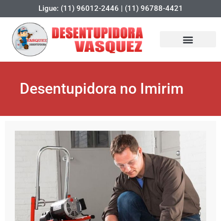
Ligue: (11) 96012-2446 | (11) 96788-4421
Desentupidora no Imirim